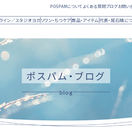
POSPAMについて
よくある質問
ブログ
お問い
ライン／スタジオヨガ
ソワン・ちつケア
商品・アイテム
代表・尾石晴に
ポスパム・ブログ
blog