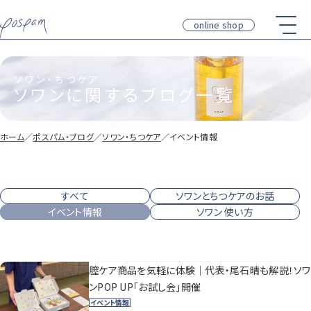
online shop
ソワン・ちつケア
ソワンに関するブログ一覧
ホーム
／
ポスパム・ブログ
／
ソワン・ちつケア
／
イベント情報
すべて
ソワンとちつケアのお話
イベント情報
ソワン 使い方
膣ケア商品を気軽に体験｜代表・尾石晴も解説！ソワ
ンPOP UP「お試し会」開催
イベント情報