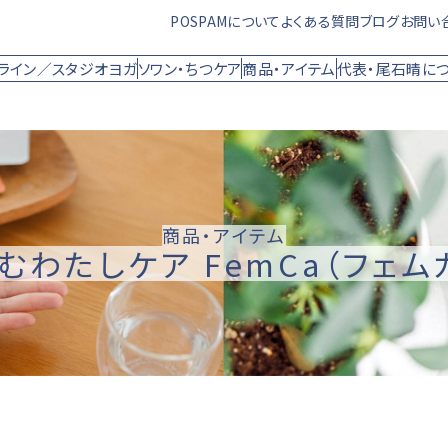
POSPAMについて
よくある質問
ブログ
お問い
ライン／スタジオヨガ
ソワン・ちつケア
商品・アイテム
代表・尾石晴に
商品・アイテム
むわたしケア FemCa
（フェム