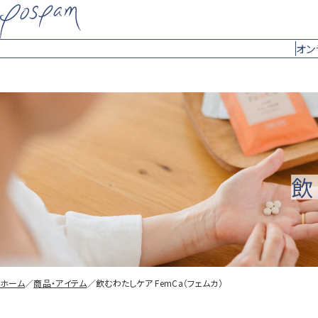
オン
飲
ホーム
／
商品・アイテム
／
飲むわたしケア FemCa
（フェムカ）